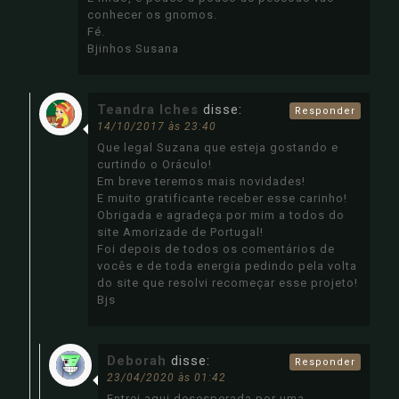
conhecer os gnomos.
Fé.
Bjinhos Susana
Teandra Iches
disse:
Responder
14/10/2017 às 23:40
Que legal Suzana que esteja gostando e
curtindo o Oráculo!
Em breve teremos mais novidades!
E muito gratificante receber esse carinho!
Obrigada e agradeça por mim a todos do
site Amorizade de Portugal!
Foi depois de todos os comentários de
vocês e de toda energia pedindo pela volta
do site que resolvi recomeçar esse projeto!
Bjs
Deborah
disse:
Responder
23/04/2020 às 01:42
Entrei aqui desesperada por uma