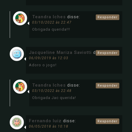
Teandra Iches
disse:
Responder
03/10/2022 às 22:47
Obrigada querida!!!
Jacqueline Mariza Saviotti
disse:
Responder
06/09/2019 às 12:03
Adoro o jogo!
Teandra Iches
disse:
Responder
03/10/2022 às 22:48
Obrigada Jac querida!
Fernando luiz
disse:
Responder
06/05/2018 às 10:18