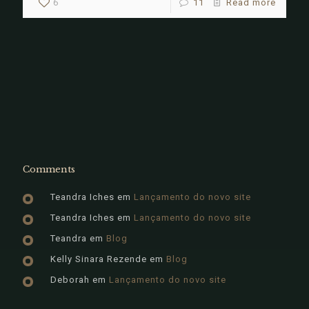
6
11
Read more
Comments
Teandra Iches
em
Lançamento do novo site
Teandra Iches
em
Lançamento do novo site
Teandra
em
Blog
Kelly Sinara Rezende
em
Blog
Deborah
em
Lançamento do novo site